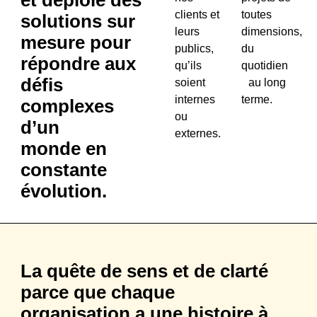
et déploie des
clients et
toutes
solutions sur
leurs
dimensions,
mesure pour
publics,
du
répondre aux
qu’ils
quotidien
défis
soient
au long
internes
terme.
complexes
ou
d’un
externes.
monde en
constante
évolution.
La quête de sens et de clarté
parce que chaque
organisation a une histoire à