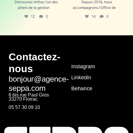
Découvrez Arthur, l’un des
Depuis 2018, nous
...
...
piliers de la gestion
accompagnons l’Office de
12
0
14
0
Contactez-
Seppa
nous
Instagram
bonjour@agence-
Linkedin
seppa.com
Behance
6 bis rue Paul Gros
33270 Floirac
05 57 30 09 10