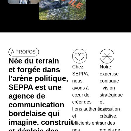
À PROPOS
Née du terrain
Chez
Notre
et forgée dans
SEPPA,
expertise
l’arène politique,
nous
conjugue
SEPPA est une
avons à
vision
agence de
cœur de
stratégique
créer des
et
communication
liens authentiques
exécution
bordelaise qui
et
créative,
imagine, construit
efficients entre
sur des
nos
projets de