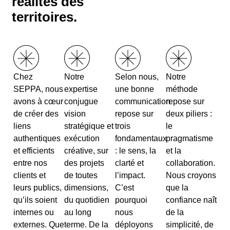
réalités des
territoires.
Chez
Notre
Selon nous,
Notre
SEPPA, nous
expertise
une bonne
méthode
avons à cœur
conjugue
communication
repose sur
de créer des
vision
repose sur
deux piliers :
liens
stratégique et
trois
le
authentiques
exécution
fondamentaux
pragmatisme
et efficients
créative, sur
: le sens, la
et la
entre nos
des projets
clarté et
collaboration.
clients et
de toutes
l’impact.
Nous croyons
leurs publics,
dimensions,
C’est
que la
qu’ils soient
du quotidien
pourquoi
confiance naît
internes ou
au long
nous
de la
externes. Que
terme. De la
déployons
simplicité, de