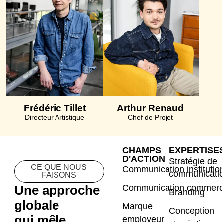
Frédéric Tillet
Arthur Renaud
Directeur Artistique
Chef de Projet
CHAMPS
EXPERTISE
D'ACTION
Stratégie de
CE QUE NOUS
Communication institutio
communicati
FAISONS
Communication commerc
Une approche
Branding
globale
Marque
Conception
qui mêle
employeur