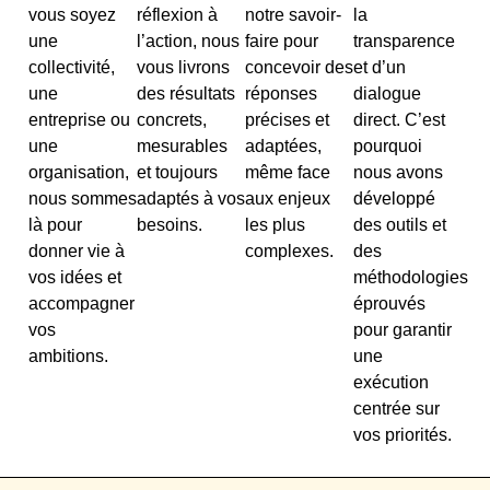
vous soyez
réflexion à
notre savoir-
la
une
l’action, nous
faire pour
transparence
collectivité,
vous livrons
concevoir des
et d’un
une
des résultats
réponses
dialogue
entreprise ou
concrets,
précises et
direct. C’est
une
mesurables
adaptées,
pourquoi
organisation,
et toujours
même face
nous avons
nous sommes
adaptés à vos
aux enjeux
développé
là pour
besoins.
les plus
des outils et
donner vie à
complexes.
des
vos idées et
méthodologies
accompagner
éprouvés
vos
pour garantir
ambitions.
une
exécution
centrée sur
vos priorités.