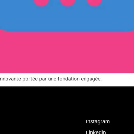
le innovante portée par une fondation engagée.
Seppa
Instagram
Linkedin